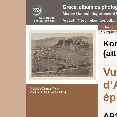
Accueil
Présentation
Les collect
Index
|
Li
Imprime
Ko
(at
Vu
d’
© Musée Guimet, Paris
© Distr. Rmn / Image Guimet
ép
AP