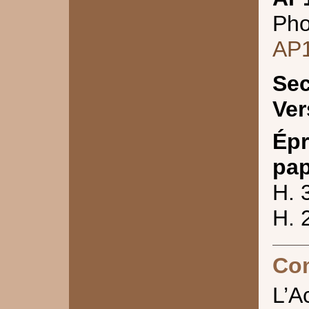
Pho
AP
Sec
Ver
Épr
pap
H. 
H. 
Co
L’A