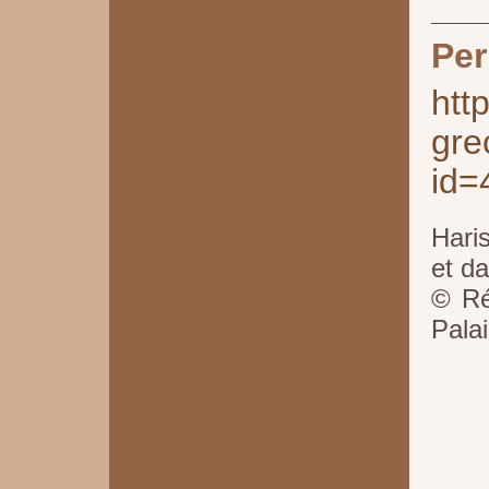
Per
htt
gre
id=
Hari
et da
© Ré
Pala