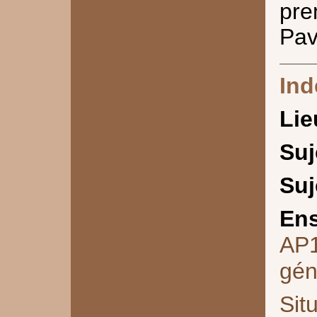
pre
Pav
Ind
Lie
Suj
Suj
Ens
AP
gén
Sit