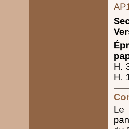
AP
Sec
Ver
Épr
pap
H. 
H. 
Co
Le
pan