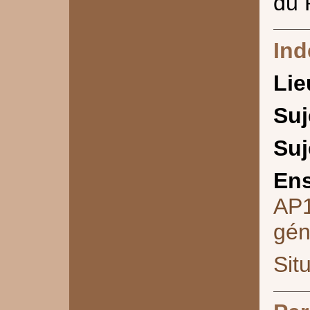
du 
Ind
Lie
Suj
Suj
Ens
AP
gén
Sit