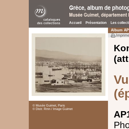
Accueil
Présentation
Les collect
Album AP
Imprime
Ko
(at
Vu
(é
© Musée Guimet, Paris
© Distr. Rmn / Image Guimet
AP
Pho