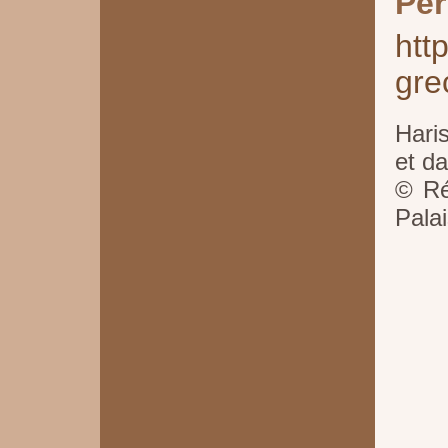
Per
htt
gre
Hari
et da
© Ré
Pala